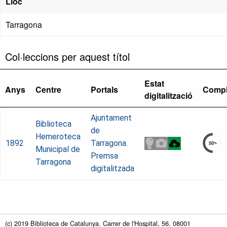
Lloc
Tarragona
Col·leccions per aquest títol
Estat
Anys
Centre
Portals
Compl
digitalització
Ajuntament
Biblioteca
de
Hemeroteca
1892
Tarragona.
Municipal de
Premsa
Tarragona
digitalitzada
(c) 2019 Biblioteca de Catalunya. Carrer de l'Hospital, 56. 08001