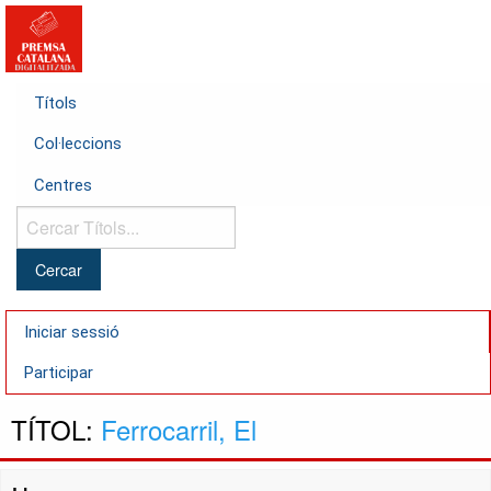
Títols
Col·leccions
Centres
Cercar
Títols...
Iniciar sessió
Participar
TÍTOL:
Ferrocarril, El