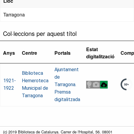
Lloc
Tarragona
Col·leccions per aquest títol
Estat
Anys
Centre
Portals
Comp
digitalització
Ajuntament
Biblioteca
de
1921-
Hemeroteca
Tarragona.
1922
Municipal de
Premsa
Tarragona
digitalitzada
(c) 2019 Biblioteca de Catalunya. Carrer de l'Hospital, 56. 08001