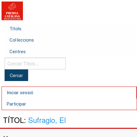
Títols
Col·leccions
Centres
Cercar
Títols...
Iniciar sessió
Participar
TÍTOL:
Sufragio, El