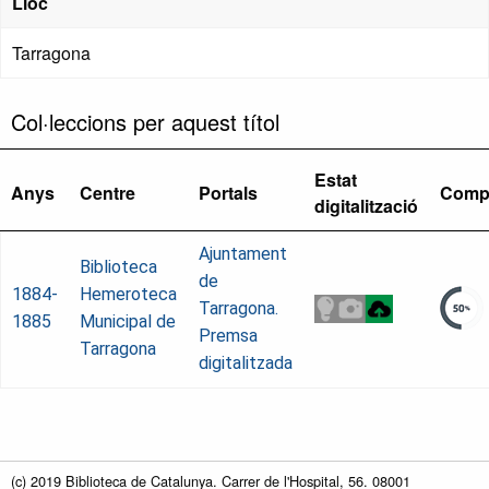
Lloc
Tarragona
Col·leccions per aquest títol
Estat
Anys
Centre
Portals
Comp
digitalització
Ajuntament
Biblioteca
de
1884-
Hemeroteca
Tarragona.
1885
Municipal de
Premsa
Tarragona
digitalitzada
(c) 2019 Biblioteca de Catalunya. Carrer de l'Hospital, 56. 08001