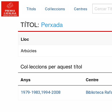
Cercar
Títols
Col·leccions
Centres
Títols...
TÍTOL:
Perxada
Lloc
Arbúcies
Col·leccions per aquest títol
Anys
Centre
1979-1983,1994-2008
Biblioteca Rafae