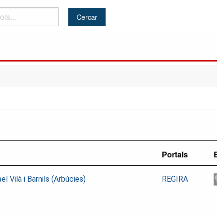
Portals
E
l Vilà i Barnils (Arbúcies)
REGIRA