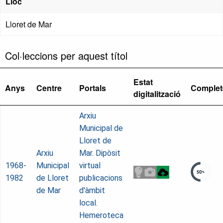
Lloc
Lloret de Mar
Col·leccions per aquest títol
Estat
Anys
Centre
Portals
Complet
digitalització
Arxiu
Municipal de
Lloret de
Arxiu
Mar. Dipòsit
1968-
Municipal
virtual
1982
de Lloret
publicacions
de Mar
d'àmbit
local.
Hemeroteca