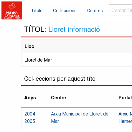
Cercar
Títols
Col·leccions
Centres
Títols...
TÍTOL:
Lloret informació
Lloc
Lloret de Mar
Col·leccions per aquest títol
Anys
Centre
Porta
2004-
Arxiu Municipal de Lloret de
Arxiu 
2005
Mar
Hemer