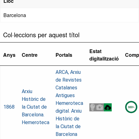
Lloc
Barcelona
Col·leccions per aquest títol
Estat
Anys
Centre
Portals
Comp
digitalització
ARCA, Arxiu
de Revistes
Catalanes
Arxiu
Antigues
Històric de
Hemeroteca
1868
la Ciutat de
digital. Arxiu
Barcelona.
Històric de
Hemeroteca
la Ciutat de
Barcelona