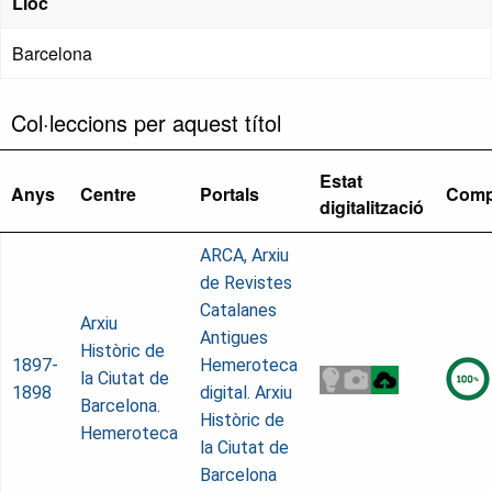
Lloc
Barcelona
Col·leccions per aquest títol
Estat
Anys
Centre
Portals
Comp
digitalització
ARCA, Arxiu
de Revistes
Catalanes
Arxiu
Antigues
Històric de
1897-
Hemeroteca
la Ciutat de
1898
digital. Arxiu
Barcelona.
Històric de
Hemeroteca
la Ciutat de
Barcelona