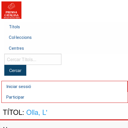
Títols
Col·leccions
Centres
Cercar
Títols...
Iniciar sessió
Participar
TÍTOL:
Olla, L'