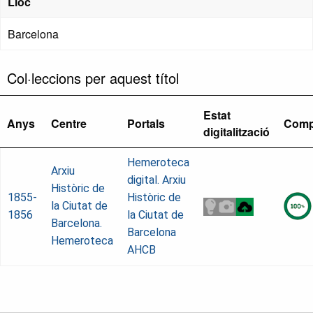
Lloc
Barcelona
Col·leccions per aquest títol
Estat
Anys
Centre
Portals
Comp
digitalització
Hemeroteca
Arxiu
digital. Arxiu
Històric de
1855-
Històric de
la Ciutat de
1856
la Ciutat de
Barcelona.
Barcelona
Hemeroteca
AHCB