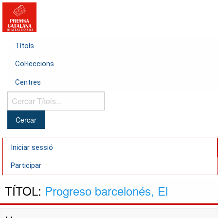
Títols
Col·leccions
Centres
Cercar
Títols...
Iniciar sessió
Participar
TÍTOL:
Progreso barcelonés, El