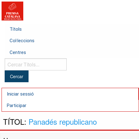
Títols
Col·leccions
Centres
Cercar
Títols...
Iniciar sessió
Participar
TÍTOL:
Panadés republicano