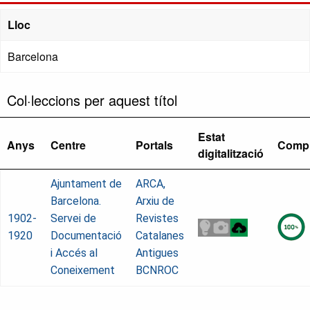
Lloc
Barcelona
Col·leccions per aquest títol
Estat
Anys
Centre
Portals
Compl
digitalització
Ajuntament de
ARCA,
Barcelona.
Arxiu de
1902-
Servei de
Revistes
1920
Documentació
Catalanes
i Accés al
Antigues
Coneixement
BCNROC