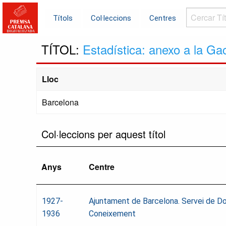
Cercar
Títols
Col·leccions
Centres
Títols...
TÍTOL:
Estadística: anexo a la Ga
Lloc
Barcelona
Col·leccions per aquest títol
Anys
Centre
1927-
Ajuntament de Barcelona. Servei de D
1936
Coneixement