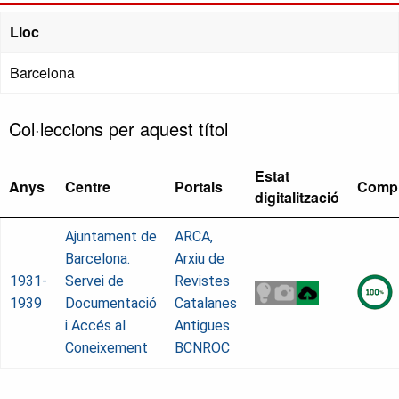
Lloc
Barcelona
Col·leccions per aquest títol
Estat
Anys
Centre
Portals
Compl
digitalització
Ajuntament de
ARCA,
Barcelona.
Arxiu de
1931-
Servei de
Revistes
1939
Documentació
Catalanes
i Accés al
Antigues
Coneixement
BCNROC