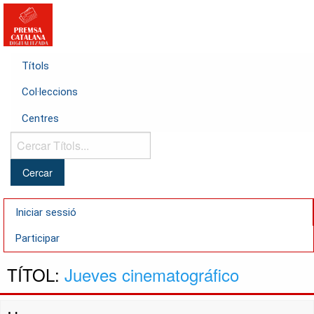
Títols
Col·leccions
Centres
Cercar
Títols...
Iniciar sessió
Participar
TÍTOL:
Jueves cinematográfico