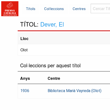
Cercar
Títols
Col·leccions
Centres
Títols...
TÍTOL:
Dever, El
Lloc
Olot
Col·leccions per aquest títol
Anys
Centre
1936
Biblioteca Marià Vayreda (Olot)