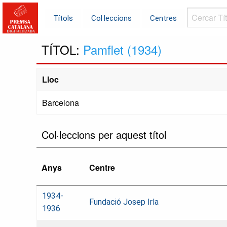
Cercar
Títols
Col·leccions
Centres
Títols...
TÍTOL:
Pamflet (1934)
Lloc
Barcelona
Col·leccions per aquest títol
Anys
Centre
1934-
Fundació Josep Irla
1936