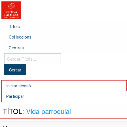
Títols
Col·leccions
Centres
Cercar
Títols...
Iniciar sessió
Participar
TÍTOL:
Vida parroquial