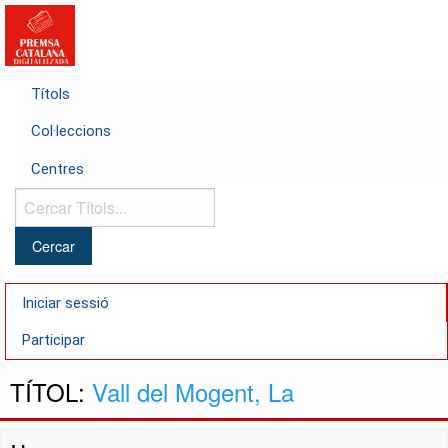
Títols
Col·leccions
Centres
Cercar
Títols...
Iniciar sessió
Participar
TÍTOL:
Vall del Mogent, La