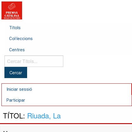
Títols
Col·leccions
Centres
Cercar
Títols...
Iniciar sessió
Participar
TÍTOL:
Riuada, La