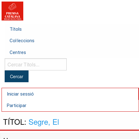
Títols
Col·leccions
Centres
Cercar
Títols...
Iniciar sessió
Participar
TÍTOL:
Segre, El