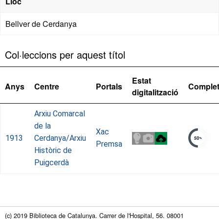
Lloc
Bellver de Cerdanya
Col·leccions per aquest títol
Estat
Anys
Centre
Portals
Comple
digitalització
Arxiu Comarcal
de la
Xac
1913
Cerdanya/Arxiu
Premsa
Històric de
Puigcerdà
(c) 2019 Biblioteca de Catalunya. Carrer de l'Hospital, 56. 08001