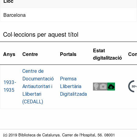
Lloc
Barcelona
Col·leccions per aquest títol
Estat
Anys
Centre
Portals
Com
digitalització
Centre de
Documentació
Premsa
1933-
Antiautoritari i
Llibertària
1935
Llibertari
Digitalitzada
(CEDALL)
(c) 2019 Biblioteca de Catalunya. Carrer de l'Hospital, 56. 08001