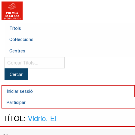
Títols
Col·leccions
Centres
Cercar
Títols...
Iniciar sessió
Participar
TÍTOL:
Vidrio, El