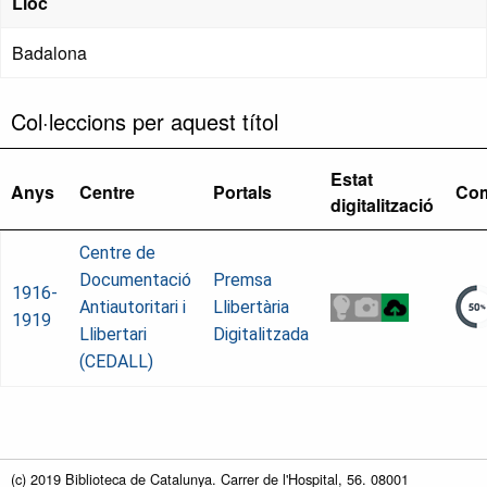
Lloc
Badalona
Col·leccions per aquest títol
Estat
Anys
Centre
Portals
Com
digitalització
Centre de
Documentació
Premsa
1916-
Antiautoritari i
Llibertària
1919
Llibertari
Digitalitzada
(CEDALL)
(c) 2019 Biblioteca de Catalunya. Carrer de l'Hospital, 56. 08001