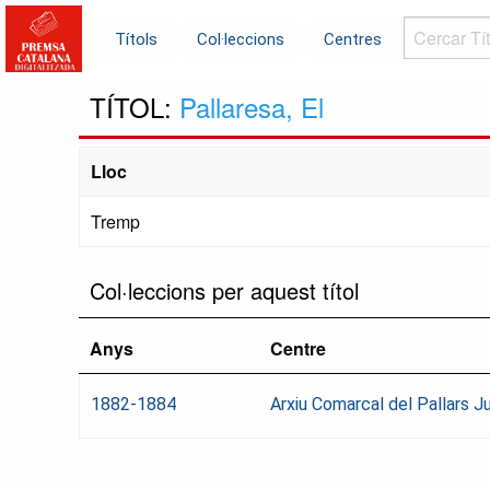
Cercar
Títols
Col·leccions
Centres
Títols...
TÍTOL:
Pallaresa, El
Lloc
Tremp
Col·leccions per aquest títol
Anys
Centre
1882-1884
Arxiu Comarcal del Pallars J