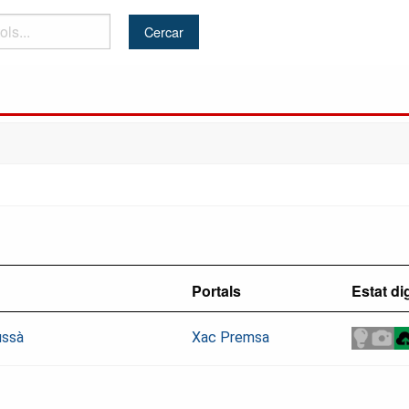
Portals
Estat dig
ussà
Xac Premsa