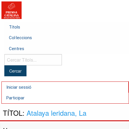
Títols
Col·leccions
Centres
Cercar
Títols...
Iniciar sessió
Participar
TÍTOL:
Atalaya leridana, La