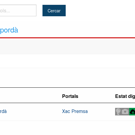
mpordà
Portals
Estat dig
ordà
Xac Premsa