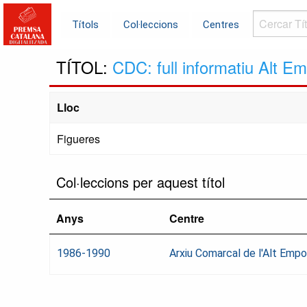
Cercar
Títols
Col·leccions
Centres
Títols...
TÍTOL:
CDC: full informatiu Alt E
Lloc
Figueres
Col·leccions per aquest títol
Anys
Centre
1986-1990
Arxiu Comarcal de l'Alt Emp