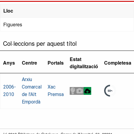
Lloc
Figueres
Col·leccions per aquest títol
Estat
Anys
Centre
Portals
Completesa
digitalització
Arxiu
2006-
Comarcal
Xac
2010
de l'Alt
Premsa
Empordà