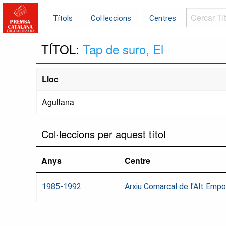
Cercar
Títols
Col·leccions
Centres
Títols...
TÍTOL:
Tap de suro, El
Lloc
Agullana
Col·leccions per aquest títol
Anys
Centre
1985-1992
Arxiu Comarcal de l'Alt Emp