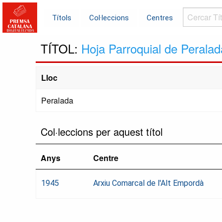
Cercar
Títols
Col·leccions
Centres
Títols...
TÍTOL:
Hoja Parroquial de Peralad
Lloc
Peralada
Col·leccions per aquest títol
Anys
Centre
1945
Arxiu Comarcal de l'Alt Empordà