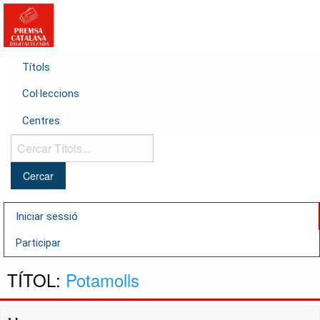
Títols
Col·leccions
Centres
Cercar
Títols...
Iniciar sessió
Participar
TÍTOL:
Potamolls