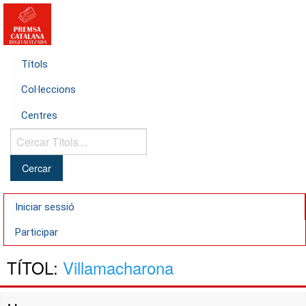
Títols
Col·leccions
Centres
Cercar
Títols...
Iniciar sessió
Participar
TÍTOL:
Villamacharona