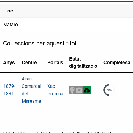
Lloc
Mataró
Col·leccions per aquest títol
Estat
Anys
Centre
Portals
Completesa
digitalització
Arxiu
1879-
Comarcal
Xac
1881
del
Premsa
Maresme