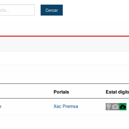
Portals
Estat digit
e
Xac Premsa