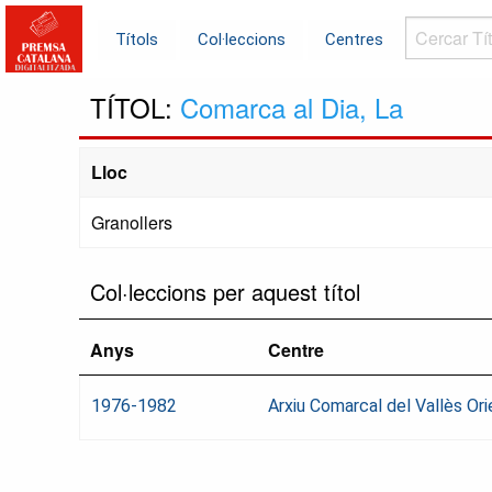
Cercar
Títols
Col·leccions
Centres
Títols...
TÍTOL:
Comarca al Dia, La
Lloc
Granollers
Col·leccions per aquest títol
Anys
Centre
1976-1982
Arxiu Comarcal del Vallès Ori