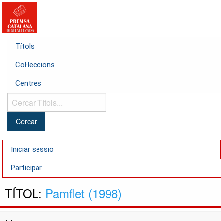
Títols
Col·leccions
Centres
Cercar
Títols...
Iniciar sessió
Participar
TÍTOL:
Pamflet (1998)