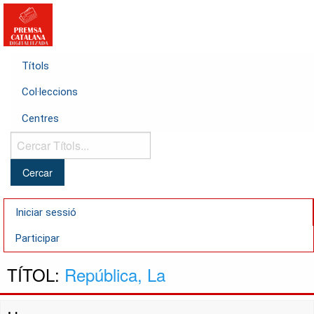
Títols
Col·leccions
Centres
Cercar
Títols...
Iniciar sessió
Participar
TÍTOL:
República, La