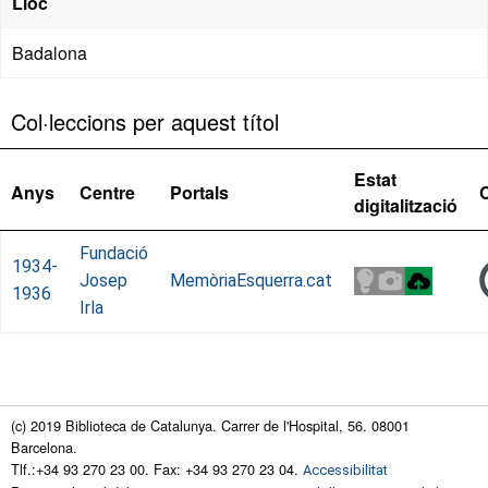
Lloc
Badalona
Col·leccions per aquest títol
Estat
Anys
Centre
Portals
digitalització
Fundació
1934-
Josep
MemòriaEsquerra.cat
1936
Irla
(c) 2019 Biblioteca de Catalunya. Carrer de l'Hospital, 56. 08001
Barcelona.
Tlf.:+34 93 270 23 00. Fax: +34 93 270 23 04.
Accessibilitat