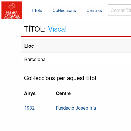
Cercar
Títols
Col·leccions
Centres
Títols...
TÍTOL:
Visca!
Lloc
Barcelona
Col·leccions per aquest títol
Anys
Centre
1932
Fundació Josep Irla