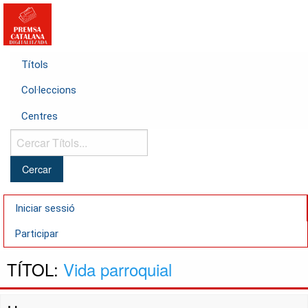
Títols
Col·leccions
Centres
Cercar
Títols...
Iniciar sessió
Participar
TÍTOL:
Vida parroquial