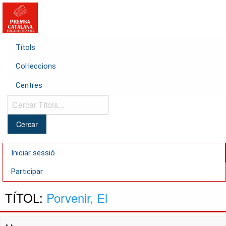
Títols
Col·leccions
Centres
Cercar
Títols...
Iniciar sessió
Participar
TÍTOL:
Porvenir, El