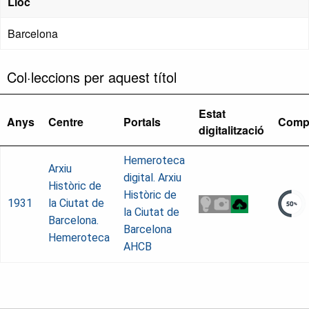
Lloc
Barcelona
Col·leccions per aquest títol
Estat
Anys
Centre
Portals
Comp
digitalització
Hemeroteca
Arxiu
digital. Arxiu
Històric de
Històric de
1931
la Ciutat de
la Ciutat de
Barcelona.
Barcelona
Hemeroteca
AHCB