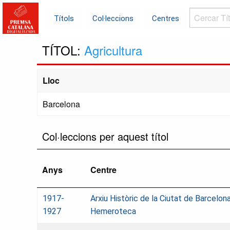
Cercar
Títols
Col·leccions
Centres
Títols...
TÍTOL:
Agricultura
Lloc
Barcelona
Col·leccions per aquest títol
Anys
Centre
1917-
Arxiu Històric de la Ciutat de Barcelona
1927
Hemeroteca