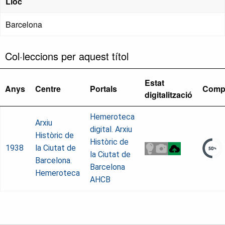
Lloc
Barcelona
Col·leccions per aquest títol
Estat
Anys
Centre
Portals
Comp
digitalització
Hemeroteca
Arxiu
digital. Arxiu
Històric de
Històric de
1938
la Ciutat de
la Ciutat de
Barcelona.
Barcelona
Hemeroteca
AHCB