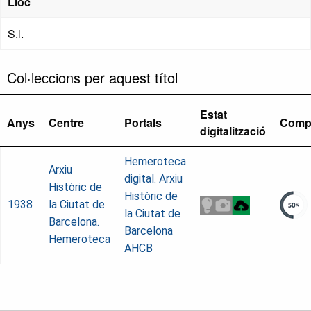
Lloc
S.l.
Col·leccions per aquest títol
Estat
Anys
Centre
Portals
Comp
digitalització
Hemeroteca
Arxiu
digital. Arxiu
Històric de
Històric de
1938
la Ciutat de
la Ciutat de
Barcelona.
Barcelona
Hemeroteca
AHCB