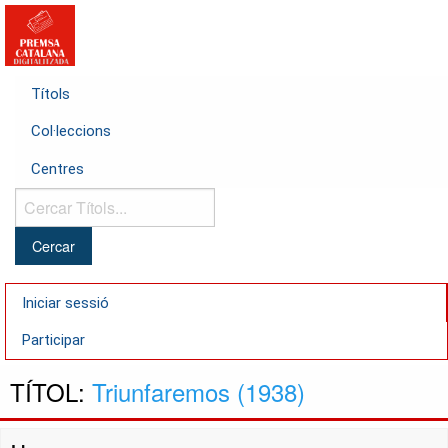
Títols
Col·leccions
Centres
Cercar
Títols...
Iniciar sessió
Participar
TÍTOL:
Triunfaremos (1938)