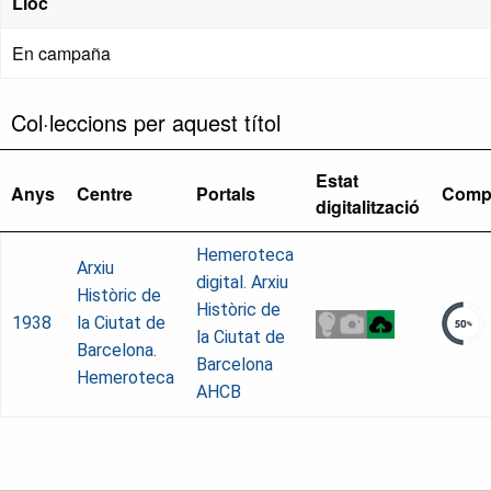
Lloc
En campaña
Col·leccions per aquest títol
Estat
Anys
Centre
Portals
Comp
digitalització
Hemeroteca
Arxiu
digital. Arxiu
Històric de
Històric de
1938
la Ciutat de
la Ciutat de
Barcelona.
Barcelona
Hemeroteca
AHCB