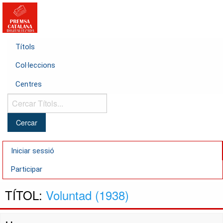
Títols
Col·leccions
Centres
Cercar
Títols...
Iniciar sessió
Participar
TÍTOL:
Voluntad (1938)