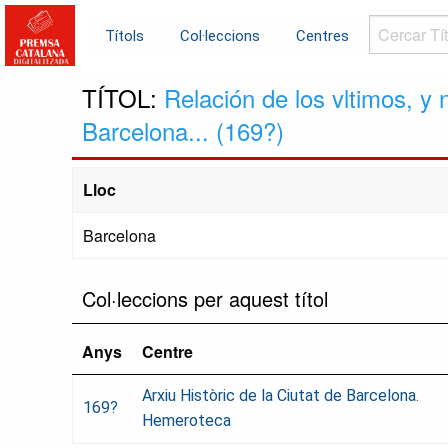
Cercar
Títols
Col·leccions
Centres
Títols...
TÍTOL:
Relación de los vltimos, y
Barcelona... (169?)
Lloc
Barcelona
Col·leccions per aquest títol
Anys
Centre
Arxiu Històric de la Ciutat de Barcelona.
169?
Hemeroteca