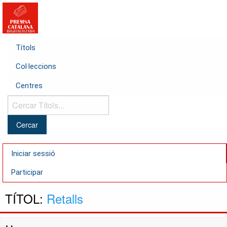
Títols
Col·leccions
Centres
Cercar
Títols...
Iniciar sessió
Participar
TÍTOL:
Retalls