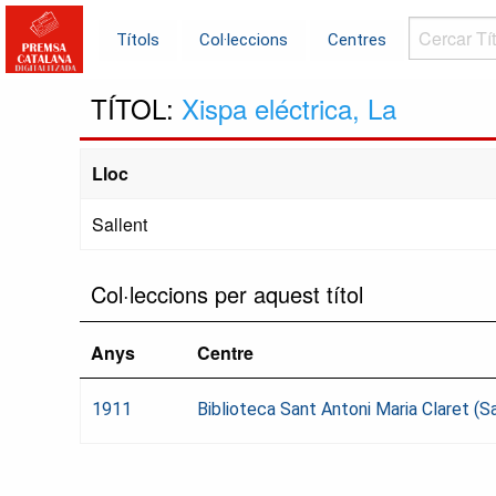
Cercar
Títols
Col·leccions
Centres
Títols...
TÍTOL:
Xispa eléctrica, La
Lloc
Sallent
Col·leccions per aquest títol
Anys
Centre
1911
Biblioteca Sant Antoni Maria Claret (Sa