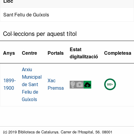
Lloc
Sant Feliu de Guíxols
Col·leccions per aquest títol
Estat
Anys
Centre
Portals
Completesa
digitalització
Arxiu
Municipal
1899-
Xac
de Sant
1900
Premsa
Feliu de
Guíxols
(c) 2019 Biblioteca de Catalunya. Carrer de l'Hospital, 56. 08001