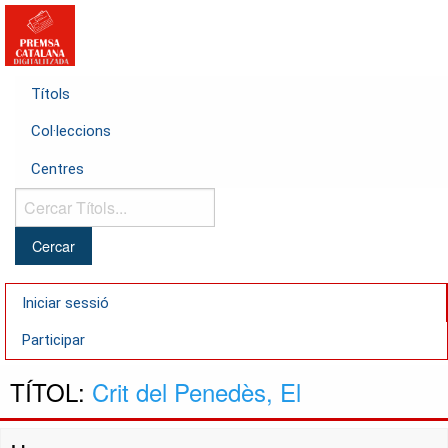
Títols
Col·leccions
Centres
Cercar
Títols...
Iniciar sessió
Participar
TÍTOL:
Crit del Penedès, El