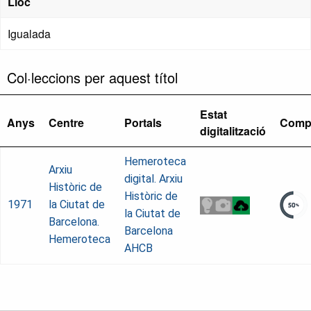
Lloc
Igualada
Col·leccions per aquest títol
Estat
Anys
Centre
Portals
Comp
digitalització
Hemeroteca
Arxiu
digital. Arxiu
Històric de
Històric de
1971
la Ciutat de
la Ciutat de
Barcelona.
Barcelona
Hemeroteca
AHCB